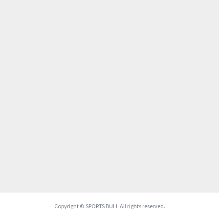
Copyright © SPORTS BULL All rights reserved.