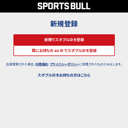
新規登録
新規でスポブルIDを登録
既にお持ちの au ID でスポブルIDを登録
会員登録された場合、
利用規約
・
プライバシーポリシー
に同意されたものとみなします。
スポブルIDをお持ちの方はこちら