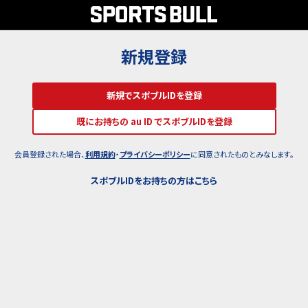
新規登録
新規でスポブルIDを登録
既にお持ちの au ID でスポブルIDを登録
会員登録された場合、
利用規約
・
プライバシーポリシー
に同意されたものとみなします。
スポブルIDをお持ちの方はこちら