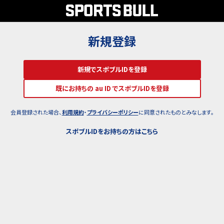
新規登録
新規でスポブルIDを登録
既にお持ちの au ID でスポブルIDを登録
会員登録された場合、
利用規約
・
プライバシーポリシー
に同意されたものとみなします。
スポブルIDをお持ちの方はこちら