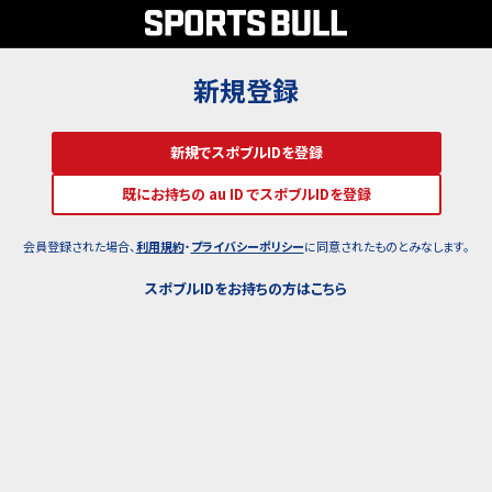
新規登録
新規でスポブルIDを登録
既にお持ちの au ID でスポブルIDを登録
会員登録された場合、
利用規約
・
プライバシーポリシー
に同意されたものとみなします。
スポブルIDをお持ちの方はこちら