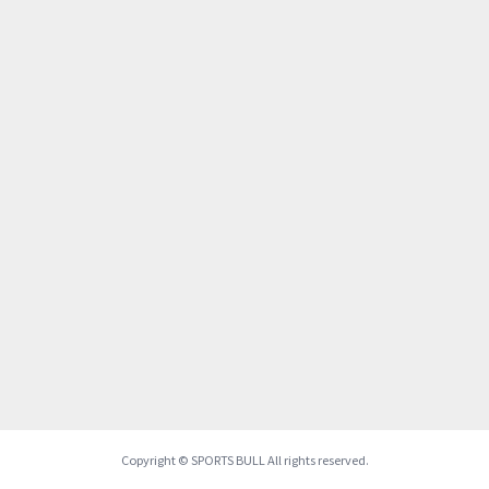
Copyright © SPORTS BULL All rights reserved.