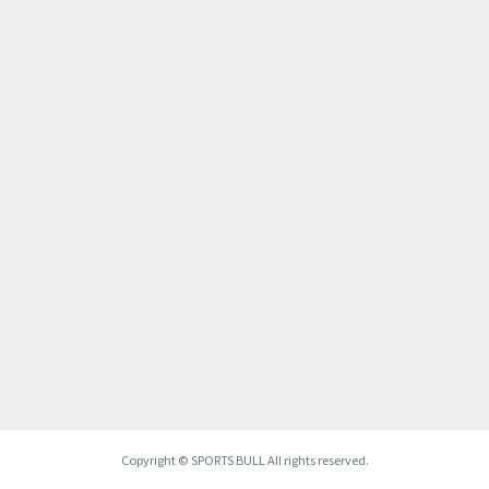
Copyright © SPORTS BULL All rights reserved.