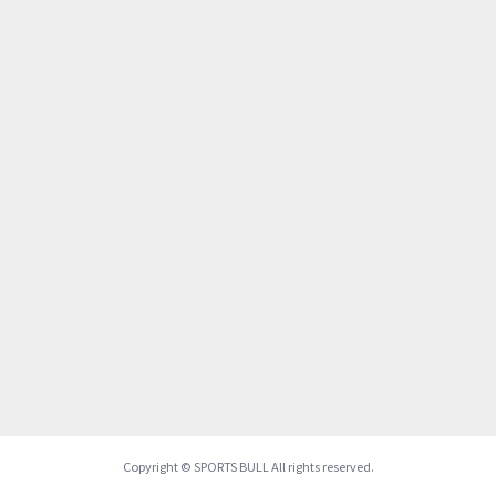
Copyright © SPORTS BULL All rights reserved.