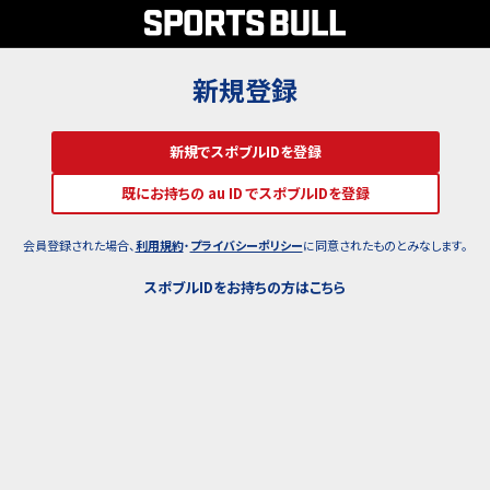
新規登録
新規でスポブルIDを登録
既にお持ちの au ID でスポブルIDを登録
会員登録された場合、
利用規約
・
プライバシーポリシー
に同意されたものとみなします。
スポブルIDをお持ちの方はこちら