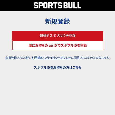
新規登録
新規でスポブルIDを登録
既にお持ちの au ID でスポブルIDを登録
会員登録された場合、
利用規約
・
プライバシーポリシー
に同意されたものとみなします。
スポブルIDをお持ちの方はこちら