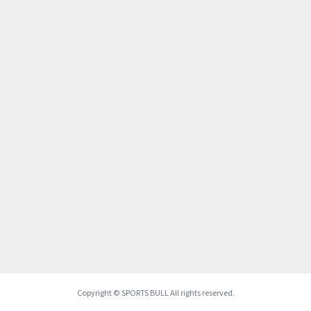
Copyright © SPORTS BULL All rights reserved.