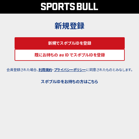
新規登録
新規でスポブルIDを登録
既にお持ちの au ID でスポブルIDを登録
会員登録された場合、
利用規約
・
プライバシーポリシー
に同意されたものとみなします。
スポブルIDをお持ちの方はこちら