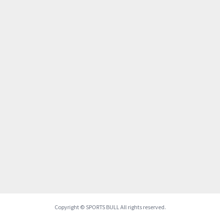
Copyright © SPORTS BULL All rights reserved.