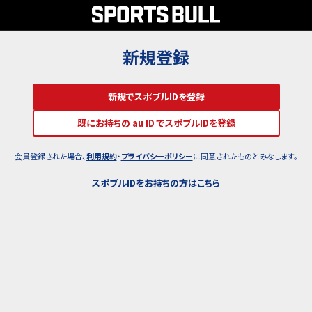
新規登録
新規でスポブルIDを登録
既にお持ちの au ID でスポブルIDを登録
会員登録された場合、
利用規約
・
プライバシーポリシー
に同意されたものとみなします。
スポブルIDをお持ちの方はこちら