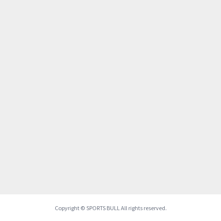
Copyright © SPORTS BULL All rights reserved.