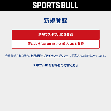
新規登録
新規でスポブルIDを登録
既にお持ちの au ID でスポブルIDを登録
会員登録された場合、
利用規約
・
プライバシーポリシー
に同意されたものとみなします。
スポブルIDをお持ちの方はこちら