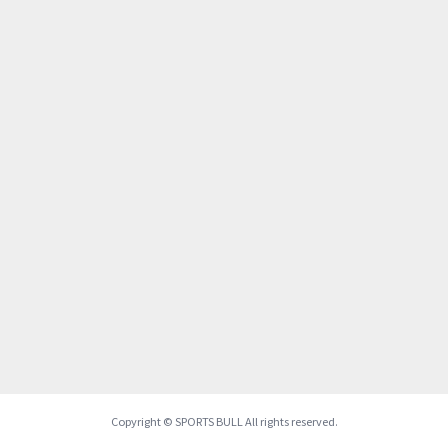
Copyright © SPORTS BULL All rights reserved.