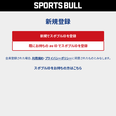
新規登録
新規でスポブルIDを登録
既にお持ちの au ID でスポブルIDを登録
会員登録された場合、
利用規約
・
プライバシーポリシー
に同意されたものとみなします。
スポブルIDをお持ちの方はこちら