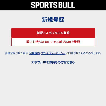
新規登録
新規でスポブルIDを登録
既にお持ちの au ID でスポブルIDを登録
会員登録された場合、
利用規約
・
プライバシーポリシー
に同意されたものとみなします。
スポブルIDをお持ちの方はこちら