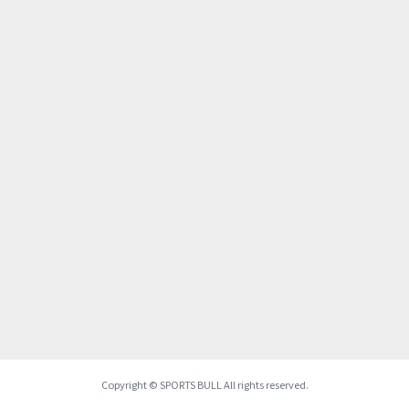
Copyright © SPORTS BULL All rights reserved.