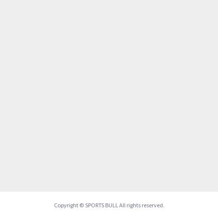
Copyright © SPORTS BULL All rights reserved.