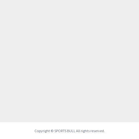
Copyright © SPORTS BULL All rights reserved.