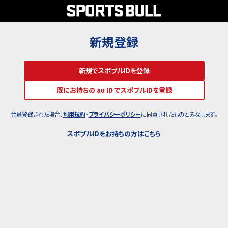
新規登録
新規でスポブルIDを登録
既にお持ちの au ID でスポブルIDを登録
会員登録された場合、
利用規約
・
プライバシーポリシー
に同意されたものとみなします。
スポブルIDをお持ちの方はこちら