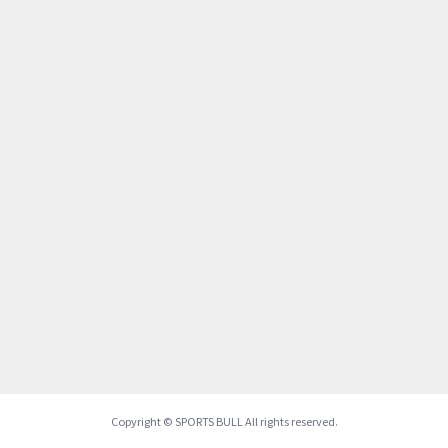
Copyright © SPORTS BULL All rights reserved.