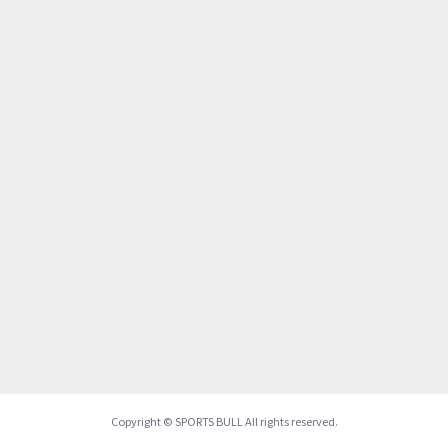
Copyright © SPORTS BULL All rights reserved.