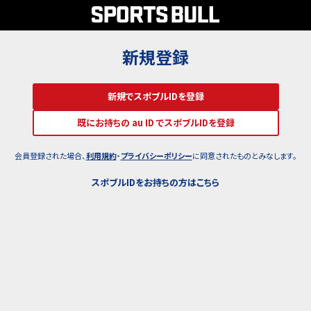
新規登録
新規でスポブルIDを登録
既にお持ちの au ID でスポブルIDを登録
会員登録された場合、
利用規約
・
プライバシーポリシー
に同意されたものとみなします。
スポブルIDをお持ちの方はこちら