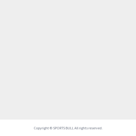
Copyright © SPORTS BULL All rights reserved.