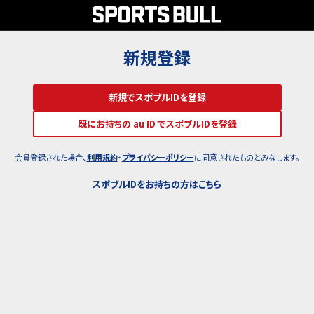
新規登録
新規でスポブルIDを登録
既にお持ちの au ID でスポブルIDを登録
会員登録された場合、
利用規約
・
プライバシーポリシー
に同意されたものとみなします。
スポブルIDをお持ちの方はこちら