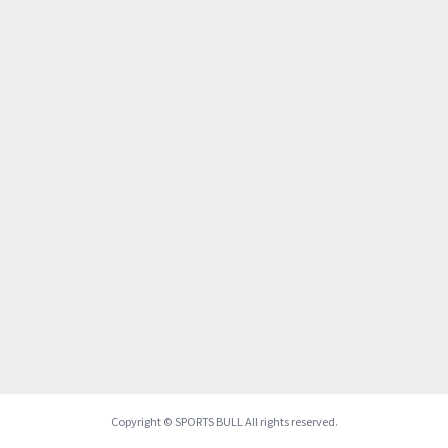
Copyright © SPORTS BULL All rights reserved.