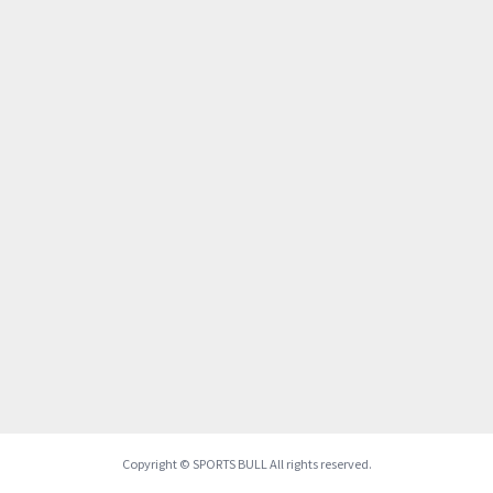
Copyright © SPORTS BULL All rights reserved.