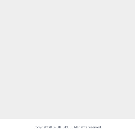
Copyright © SPORTS BULL All rights reserved.