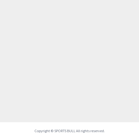
Copyright © SPORTS BULL All rights reserved.