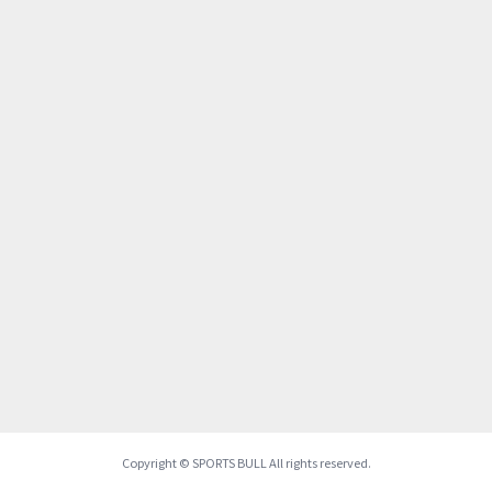
Copyright © SPORTS BULL All rights reserved.