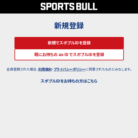
新規登録
新規でスポブルIDを登録
既にお持ちの au ID でスポブルIDを登録
会員登録された場合、
利用規約
・
プライバシーポリシー
に同意されたものとみなします。
スポブルIDをお持ちの方はこちら