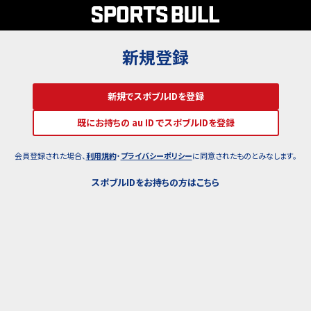
新規登録
新規でスポブルIDを登録
既にお持ちの au ID でスポブルIDを登録
会員登録された場合、
利用規約
・
プライバシーポリシー
に同意されたものとみなします。
スポブルIDをお持ちの方はこちら