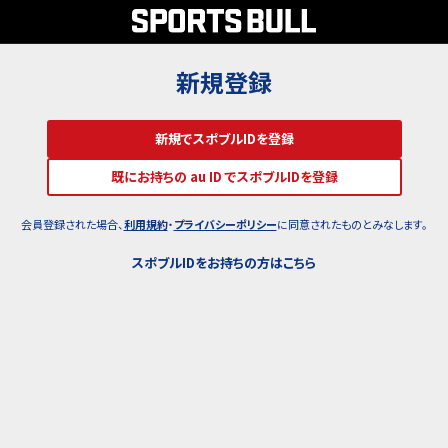
新規登録
新規でスポブルIDを登録
既にお持ちの au ID でスポブルIDを登録
会員登録された場合、
利用規約
・
プライバシーポリシー
に同意されたものとみなします。
スポブルIDをお持ちの方はこちら