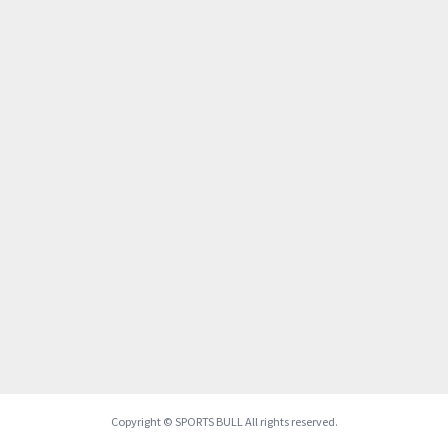
Copyright © SPORTS BULL All rights reserved.