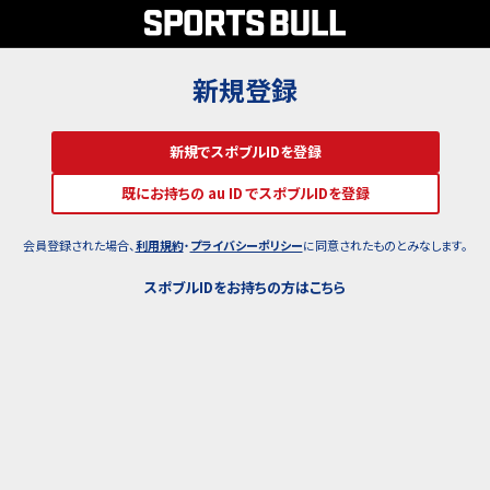
新規登録
新規でスポブルIDを登録
既にお持ちの au ID でスポブルIDを登録
会員登録された場合、
利用規約
・
プライバシーポリシー
に同意されたものとみなします。
スポブルIDをお持ちの方はこちら