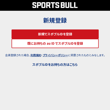
新規登録
新規でスポブルIDを登録
既にお持ちの au ID でスポブルIDを登録
会員登録された場合、
利用規約
・
プライバシーポリシー
に同意されたものとみなします。
スポブルIDをお持ちの方はこちら