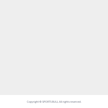
Copyright © SPORTS BULL All rights reserved.