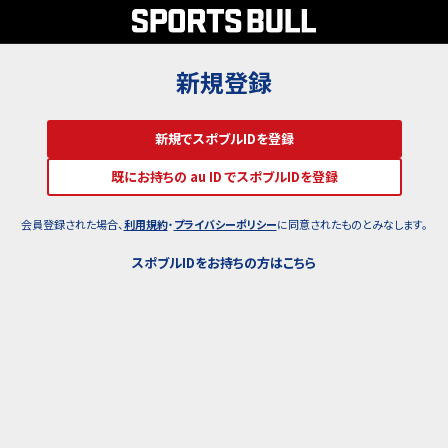
新規登録
新規でスポブルIDを登録
既にお持ちの au ID でスポブルIDを登録
会員登録された場合、
利用規約
・
プライバシーポリシー
に同意されたものとみなします。
スポブルIDをお持ちの方はこちら