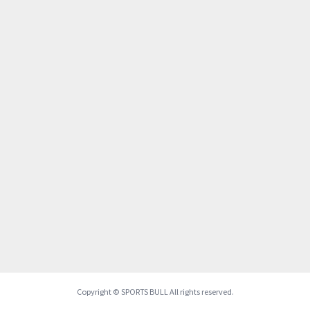
Copyright © SPORTS BULL All rights reserved.