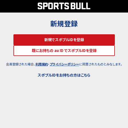
新規登録
新規でスポブルIDを登録
既にお持ちの au ID でスポブルIDを登録
会員登録された場合、
利用規約
・
プライバシーポリシー
に同意されたものとみなします。
スポブルIDをお持ちの方はこちら