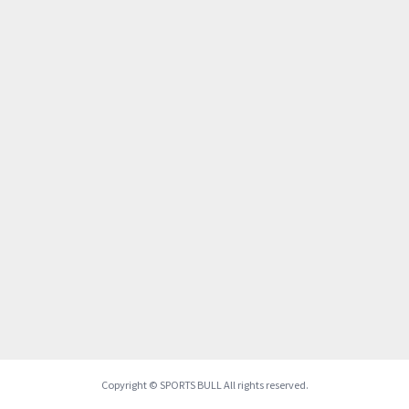
Copyright © SPORTS BULL All rights reserved.