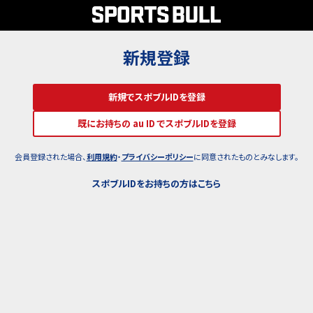
新規登録
新規でスポブルIDを登録
既にお持ちの au ID でスポブルIDを登録
会員登録された場合、
利用規約
・
プライバシーポリシー
に同意されたものとみなします。
スポブルIDをお持ちの方はこちら