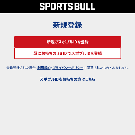
新規登録
新規でスポブルIDを登録
既にお持ちの au ID でスポブルIDを登録
会員登録された場合、
利用規約
・
プライバシーポリシー
に同意されたものとみなします。
スポブルIDをお持ちの方はこちら