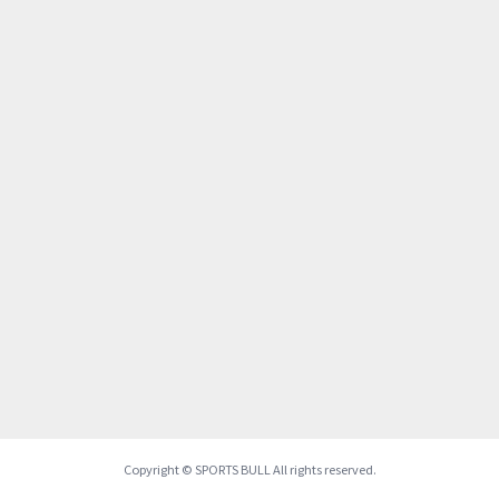
Copyright © SPORTS BULL All rights reserved.