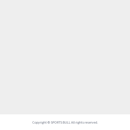
Copyright © SPORTS BULL All rights reserved.