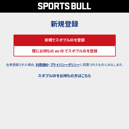
新規登録
新規でスポブルIDを登録
既にお持ちの au ID でスポブルIDを登録
会員登録された場合、
利用規約
・
プライバシーポリシー
に同意されたものとみなします。
スポブルIDをお持ちの方はこちら