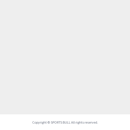
Copyright © SPORTS BULL All rights reserved.