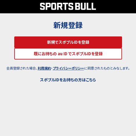
新規登録
新規でスポブルIDを登録
既にお持ちの au ID でスポブルIDを登録
会員登録された場合、
利用規約
・
プライバシーポリシー
に同意されたものとみなします。
スポブルIDをお持ちの方はこちら