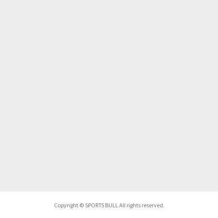
Copyright © SPORTS BULL All rights reserved.