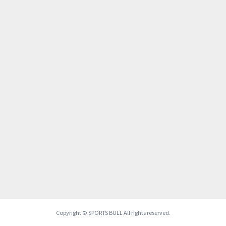
Copyright © SPORTS BULL All rights reserved.