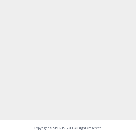
Copyright © SPORTS BULL All rights reserved.