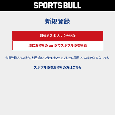
新規登録
新規でスポブルIDを登録
既にお持ちの au ID でスポブルIDを登録
会員登録された場合、
利用規約
・
プライバシーポリシー
に同意されたものとみなします。
スポブルIDをお持ちの方はこちら