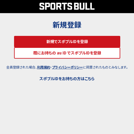
新規登録
新規でスポブルIDを登録
既にお持ちの au ID でスポブルIDを登録
会員登録された場合、
利用規約
・
プライバシーポリシー
に同意されたものとみなします。
スポブルIDをお持ちの方はこちら