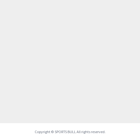
Copyright © SPORTS BULL All rights reserved.