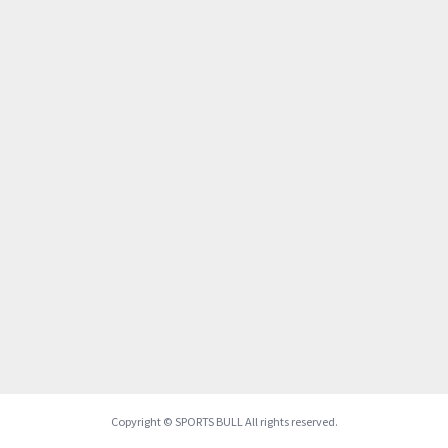
Copyright © SPORTS BULL All rights reserved.