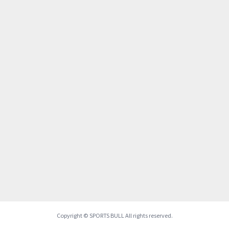
Copyright © SPORTS BULL All rights reserved.