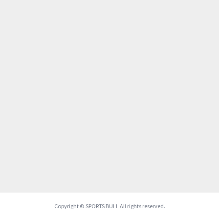
Copyright © SPORTS BULL All rights reserved.